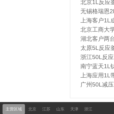
北京1L反应釜
无锡格瑞恩2
上海客户1L
北京工商大学
湖北客户两台2
太原5L反应
浙江50L反应
南宁蓝天1L
上海应用1L
广州50L减
主营区域
北京
江苏
山东
天津
浙江