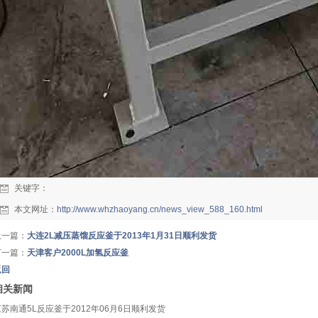
关键字：
本文网址：
http://www.whzhaoyang.cn/news_view_588_160.html
上一篇：
大连2L减压蒸馏反应釜于2013年1月31日顺利发货
下一篇：
天津客户2000L加氢反应釜
返回
相关新闻
江苏南通5L反应釜于2012年06月6日顺利发货