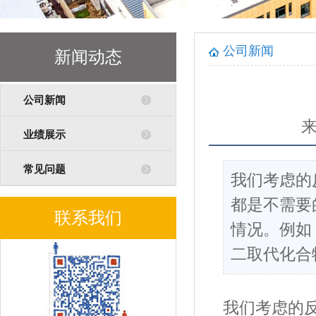
公司新闻
新闻动态
公司新闻
业绩展示
常见问题
我们考虑的反
都是不需要
联系我们
情况。例如
二取代化合
我们考虑的反