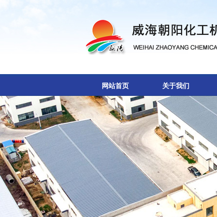
网站首页
关于我们