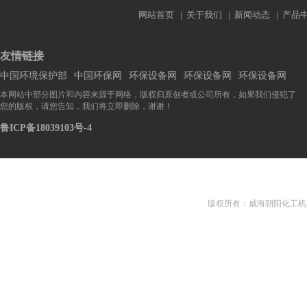
网站首页
|
关于我们
|
新闻动态
|
产品
友情链接
中国环境保护部
中国环保网
环保设备网
环保设备网
环保设备网
本网站中部分图片和内容来源于网络，版权归原创者或公司所有，如果我们侵犯了
您的版权，请您告知，我们将立即删除，谢谢！
鲁ICP备18039103号-4
版权所有：威海朝阳化工机械有限