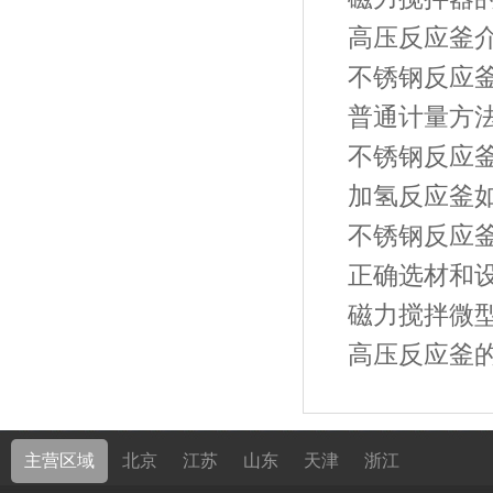
高压反应釜
不锈钢反应
普通计量方
不锈钢反应
加氢反应釜
不锈钢反应
正确选材和
磁力搅拌微
高压反应釜
主营区域
北京
江苏
山东
天津
浙江