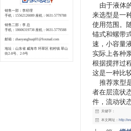
由于液体
销售一部：李经理
来选型是一
手机：15562126089 座机：0631-5779788
使用范围。
销售二部：李 总
手机：18606319738 座机：0631-5779588
锚式和螺带
邮箱：zhaoyanghuaji01@foxmail.com
速，小容量
地址：山东省 威海市 环翠区 初村镇 翠山
实际上各种
街2-8号、2-9号
根据搅拌过
这是一种比
推荐浆型是
者在层流状
件，流动状
关键字：
本文网址：
http:/