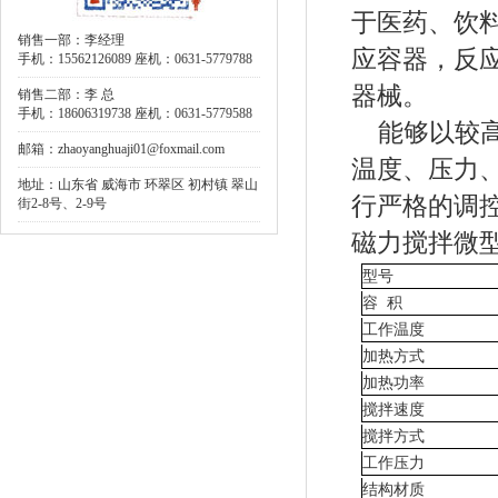
于医药、饮
销售一部：李经理
应容器，反
手机：15562126089 座机：0631-5779788
器械。
销售二部：李 总
手机：18606319738 座机：0631-5779588
能够以较高
邮箱：zhaoyanghuaji01@foxmail.com
温度、压力
地址：山东省 威海市 环翠区 初村镇 翠山
行严格的调
街2-8号、2-9号
磁力搅拌微
型号
容
积
工作温度
加热方式
加热功率
搅拌速度
搅拌方式
工作压力
结构材质