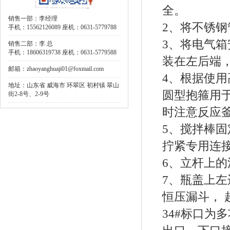
全。
销售一部：李经理
2、将不锈
手机：15562126089 座机：0631-5779788
3、将电气
销售二部：李 总
手机：18606319738 座机：0631-5779588
装在左后端
邮箱：zhaoyanghuaji01@foxmail.com
4、根据使
地址：山东省 威海市 环翠区 初村镇 翠山
圆型抱箍用
街2-8号、2-9号
时注意反应
5、搅拌棒
拧紧专用连
6、立杆上
7、瓶盖上左
恒压漏斗， 
34#标口为