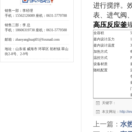
进行搅拌。
销售一部：李经理
表、进气阀
手机：15562126089 座机：0631-5779788
高压反应釜
销售二部：李 总
手机：18606319738 座机：0631-5779588
全容积
5
釜内设计压力
1
邮箱：zhaoyanghuaji01@foxmail.com
釜内设计温度
3
地址：山东省 威海市 环翠区 初村镇 翠山
加热方式
街2-8号、2-9号
温控方式
设备材质
随机配置
关键字：
本文网址：
http:/
上一篇：
水