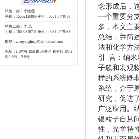
念形成后，
销售一部：李经理
一个重要分
手机：15562126089 座机：0631-5779788
多，本文主要
销售二部：李 总
手机：18606319738 座机：0631-5779588
总结，并简
邮箱：zhaoyanghuaji01@foxmail.com
法和化学方
地址：山东省 威海市 环翠区 初村镇 翠山
引 言：纳米
街2-8号、2-9号
子簇和宏观
样的系统既
系统，介于
研究，促进
广泛应用。
银粒子自从
性，光学特