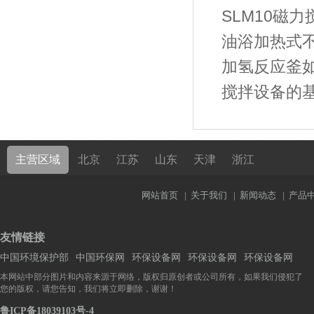
SLM10磁
油浴加热式
加氢反应釜
搅拌设备的
主营区域
北京
江苏
山东
天津
浙江
网站首页
|
关于我们
|
新闻动态
|
产品
友情链接
中国环境保护部
中国环保网
环保设备网
环保设备网
环保设备网
本网站中部分图片和内容来源于网络，版权归原创者或公司所有，如果我们侵犯了
您的版权，请您告知，我们将立即删除，谢谢！
鲁ICP备18039103号-4