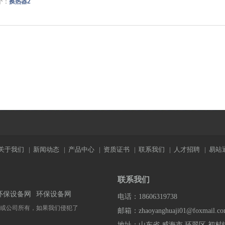
个：
换热器2
关于我们
|
新闻动态
|
产品中心
|
资质证书
|
联系我们
|
人才招聘
|
易站
联系我们
环保设备网
环保设备网
电话：18606319738
或公司所有，如果我们侵犯了
邮箱：zhaoyanghuaji01@foxmail.c
地址：山东省 威海市 环翠区 初村镇