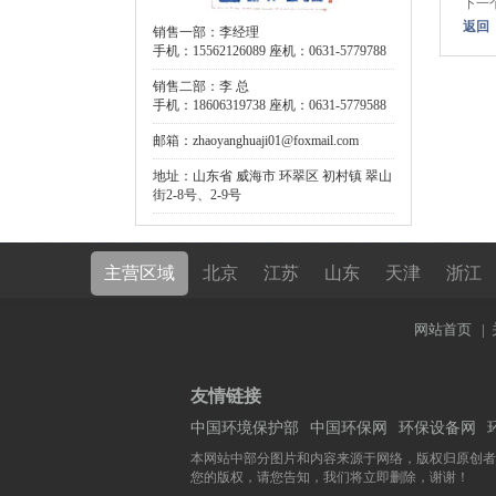
下一
返回
销售一部：李经理
手机：15562126089 座机：0631-5779788
销售二部：李 总
手机：18606319738 座机：0631-5779588
邮箱：zhaoyanghuaji01@foxmail.com
地址：山东省 威海市 环翠区 初村镇 翠山
街2-8号、2-9号
主营区域
北京
江苏
山东
天津
浙江
网站首页
|
友情链接
中国环境保护部
中国环保网
环保设备网
本网站中部分图片和内容来源于网络，版权归原创者
您的版权，请您告知，我们将立即删除，谢谢！