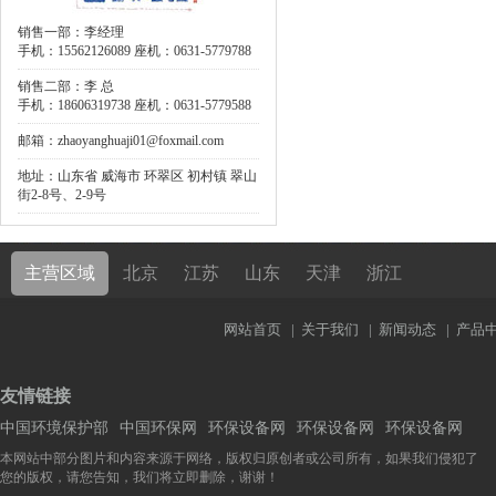
销售一部：李经理
手机：15562126089 座机：0631-5779788
销售二部：李 总
手机：18606319738 座机：0631-5779588
邮箱：zhaoyanghuaji01@foxmail.com
地址：山东省 威海市 环翠区 初村镇 翠山
街2-8号、2-9号
主营区域
北京
江苏
山东
天津
浙江
网站首页
|
关于我们
|
新闻动态
|
产品
友情链接
中国环境保护部
中国环保网
环保设备网
环保设备网
环保设备网
本网站中部分图片和内容来源于网络，版权归原创者或公司所有，如果我们侵犯了
您的版权，请您告知，我们将立即删除，谢谢！